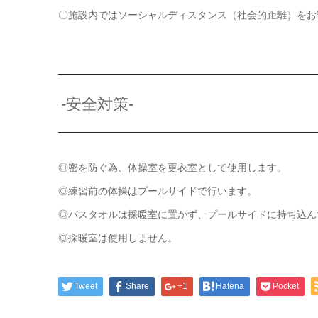
〇施設内ではソーシャルディスタンス（社会的距離）をお
-安全対策-
◎密を防ぐ為、体操室を更衣室として使用します。
◎練習前の体操はプールサイドで行います。
◎バスタオルは採暖室に置かず、プールサイドに持ち込ん
◎採暖室は使用しません。
Tweet
Share
+1
Hatena
Pocket