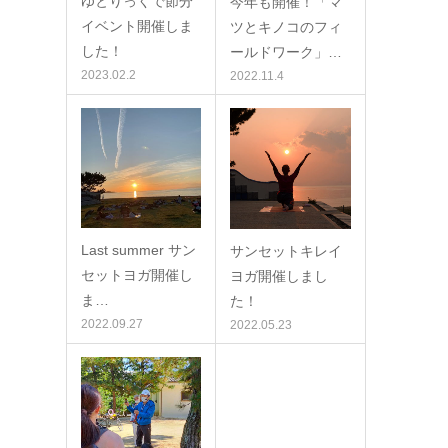
ゆとりっくで節分
今年も開催！「マ
イベント開催しま
ツとキノコのフィ
した！
ールドワーク」…
2023.02.2
2022.11.4
Last summer サン
サンセットキレイ
セットヨガ開催し
ヨガ開催しまし
ま…
た！
2022.09.27
2022.05.23