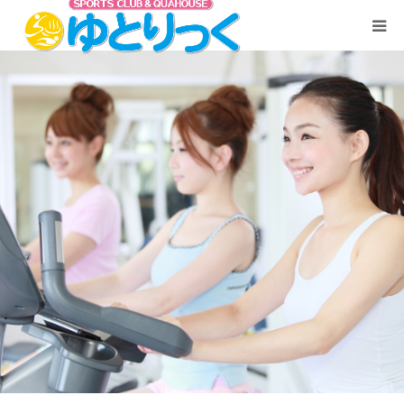
TOP
ご利用料金
うずしお温泉「霑（てん）の湯」
プール
フィットネスジム
お問い合わせ