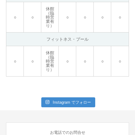
休館
（臨
○
○
時営
○
○
○
○
業有
り）
フィットネス・プール
休館
（臨
○
○
時営
○
○
○
○
業有
り）
Instagram でフォロー
お電話でのお問合せ